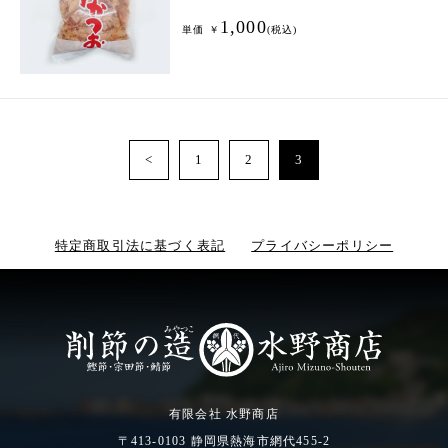
1,000
単価 ￥
(税込)
<
1
2
3
特定商取引法に基づく表記
プライバシーポリシー
有限会社 水野商店
〒413-0103 静岡県熱海市網代455-2