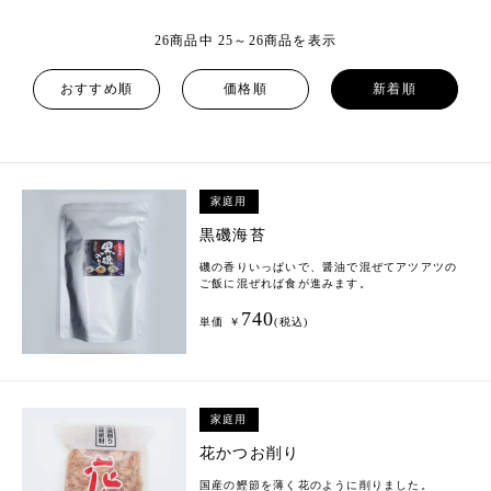
26商品中 25～26商品を表示
おすすめ順
価格順
新着順
家庭用
黒磯海苔
磯の香りいっぱいで、醤油で混ぜてアツアツの
ご飯に混ぜれば食が進みます。
740
単価 ￥
(税込)
家庭用
花かつお削り
国産の鰹節を薄く花のように削りました。