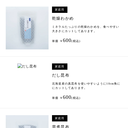
家庭用
乾燥わかめ
ミネラルたっぷりの乾燥わかめを、食べやすい
大きさにカットしてあります。
600
単価 ￥
(税込)
家庭用
だし昆布
北海道産の真昆布を使いやすいように10cm角に
にカットしてあります。
600
単価 ￥
(税込)
家庭用
早煮昆布