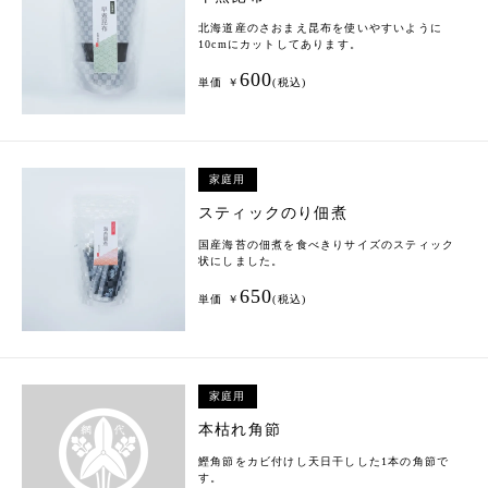
北海道産のさおまえ昆布を使いやすいように
10cmにカットしてあります。
600
単価 ￥
(税込)
家庭用
スティックのり佃煮
国産海苔の佃煮を食べきりサイズのスティック
状にしました。
650
単価 ￥
(税込)
家庭用
本枯れ角節
鰹角節をカビ付けし天日干しした1本の角節で
す。