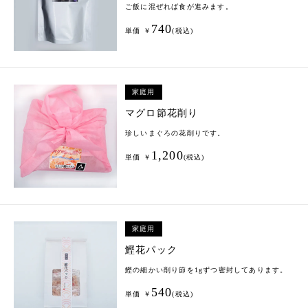
ご飯に混ぜれば食が進みます。
740
単価 ￥
(税込)
家庭用
マグロ節花削り
珍しいまぐろの花削りです。
1,200
単価 ￥
(税込)
家庭用
鰹花パック
鰹の細かい削り節を1gずつ密封してあります。
540
単価 ￥
(税込)