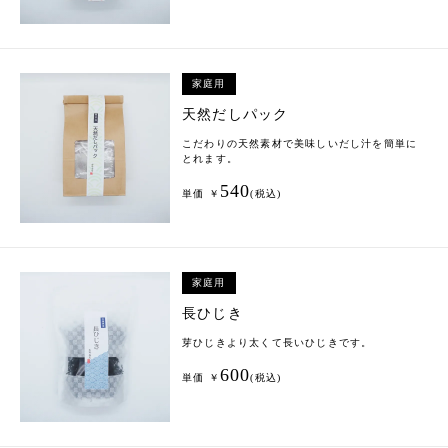
家庭用
天然だしパック
こだわりの天然素材で美味しいだし汁を簡単に
とれます。
540
単価 ￥
(税込)
家庭用
長ひじき
芽ひじきより太くて長いひじきです。
600
単価 ￥
(税込)