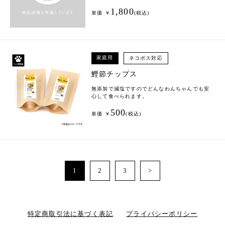
1,800
単価 ￥
(税込)
家庭用
ネコポス対応
鰹節チップス
無添加で減塩ですのでどんなわんちゃんでも安
心して食べられます。
500
単価 ￥
(税込)
1
2
3
>
特定商取引法に基づく表記
プライバシーポリシー