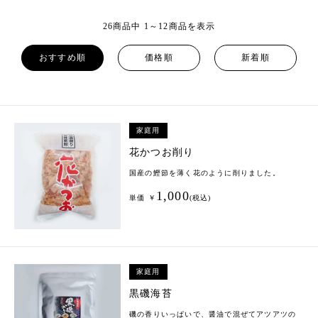
26商品中 1～12商品を表示
おすすめ順
価格順
新着順
家庭用
花かつお削り
国産の鰹節を薄く花のように削りました。
1,000
単価 ￥
(税込)
家庭用
黒磯海苔
磯の香りいっぱいで、醤油で混ぜてアツアツの