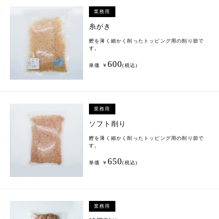
業務用
糸がき
鰹を薄く細かく削ったトッピング用の削り節で
す。
600
単価 ￥
(税込)
業務用
ソフト削り
鰹を薄く細かく削ったトッピング用の削り節で
す。
650
単価 ￥
(税込)
業務用