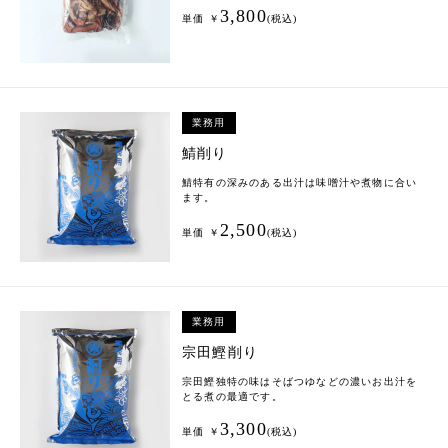
3,800
単価 ￥
(税込)
業務用
鯖削り
鯖特有の深みのある出汁は味噌汁や煮物に合い
ます。
2,500
単価 ￥
(税込)
業務用
宗田鰹削り
宗田鰹独特の味はそばつゆなどの濃いお出汁を
とる煮の最適です。
3,300
単価 ￥
(税込)