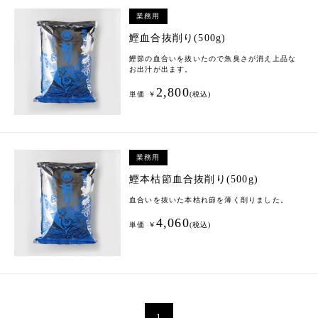
業務用
鰹血合抜削り(500g)
鰹節の血合いを抜いたので魚臭さが消え上品な
お出汁が出ます。
2,800
単価 ￥
(税込)
業務用
鰹本枯節血合抜削り(500g)
血合いを抜いた本枯れ節を薄く削りました。
4,060
単価 ￥
(税込)
1